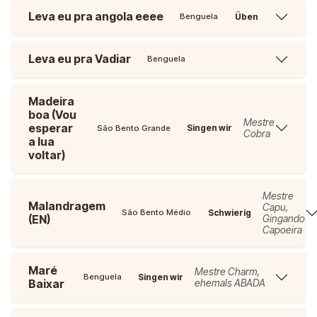
Leva eu pra angola eeee
Üben
Benguela
Leva eu pra Vadiar
Benguela
Madeira
boa (Vou
Mestre
esperar
Singen wir
São Bento Grande
Cobra
a lua
voltar)
Mestre
Malandragem
Capu,
Schwierig
São Bento Médio
(EN)
Gingando
Capoeira
Maré
Mestre Charm,
Singen wir
Benguela
Baixar
ehemals ABADA