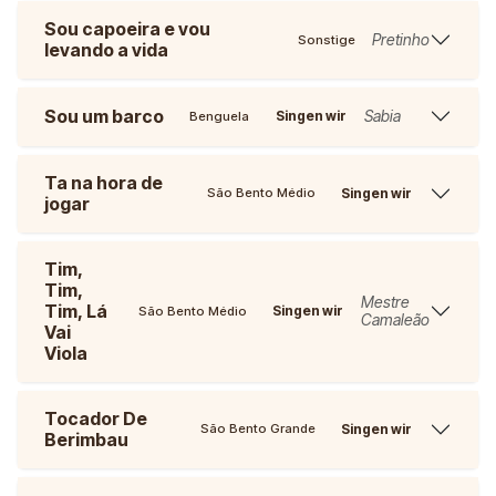
Sou capoeira e vou
Pretinho
Sonstige
levando a vida
Sou um barco
Sabia
Singen wir
Benguela
Ta na hora de
Singen wir
São Bento Médio
jogar
Tim,
Tim,
Mestre
Tim, Lá
Singen wir
São Bento Médio
Camaleão
Vai
Viola
Tocador De
Singen wir
São Bento Grande
Berimbau