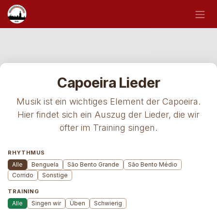
Zum Inhalt springen
Capoeira Lieder
Musik ist ein wichtiges Element der Capoeira.
Hier findet sich ein Auszug der Lieder, die wir
öfter im Training singen.
RHYTHMUS
Alle
Benguela
São Bento Grande
São Bento Médio
Corrido
Sonstige
TRAINING
Alle
Singen wir
Üben
Schwierig