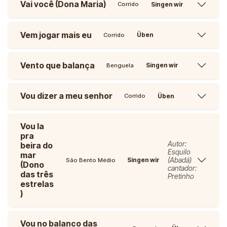
Vai você (Dona Maria)
Singen wir
Corrido
Vem jogar mais eu
Üben
Corrido
Vento que balança
Singen wir
Benguela
Vou dizer a meu senhor
Üben
Corrido
Vou la
pra
Autor:
beira do
Esquilo
mar
(Abadá)
Singen wir
São Bento Médio
(Dono
cantador:
das três
Pretinho
estrelas
)
Vou no balanco das