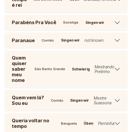
é rei
Parabéns Pra Você
Singen wir
Sonstige
Paranaue
not known
Singen wir
Corrido
Quem
quiser
Mestrando
saber
Schwierig
São Bento Grande
Pretinho
meu
nome
Quem vem lá?
Mestre
Singen wir
Corrido
Sou eu
Suassuna
Queria voltar no
Perninha
Üben
Benguela
tempo