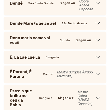
Cobra,
Dendê
Singen wir
São Bento Grande
Abada
Capoeira
Dendê Maré (E aê aê aê)
São Bento Grande
Dona maria como vai
Singen wir
Corrido
você
Ê, La Lae Lae La
Benguela
Ê Paraná, Ê
Mestre Burgues (Grupo
Corrido
Paraná
Muzenza)
Estrela que
Mestre
brilha no
Cobra
Singen wir
Benguela
céu da
(ABADA
Capoeira)
Bahia