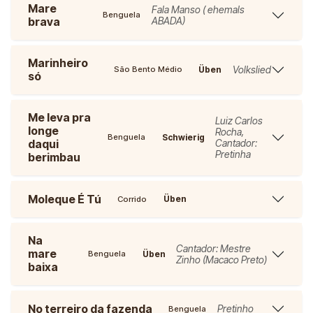
Mare
Fala Manso ( ehemals
Benguela
brava
ABADA)
Marinheiro
Volkslied
Üben
São Bento Médio
só
Me leva pra
Luiz Carlos
longe
Rocha,
Schwierig
Benguela
daqui
Cantador:
Pretinha
berimbau
Moleque É Tú
Üben
Corrido
Na
Cantador: Mestre
mare
Üben
Benguela
Zinho (Macaco Preto)
baixa
No terreiro da fazenda
Pretinho
Benguela