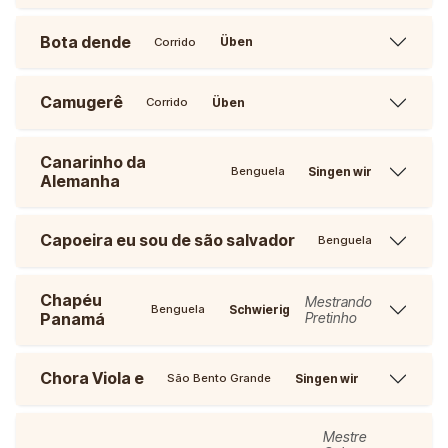
Bota dende
Üben
Corrido
Camugerê
Üben
Corrido
Canarinho da
Singen wir
Benguela
Alemanha
Capoeira eu sou de são salvador
Benguela
Chapéu
Mestrando
Schwierig
Benguela
Panamá
Pretinho
Chora Viola e
Singen wir
São Bento Grande
Mestre