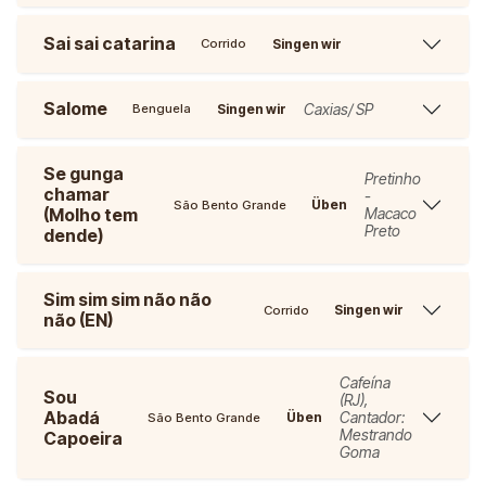
Sai sai catarina
Singen wir
Corrido
Salome
Caxias/ SP
Singen wir
Benguela
Se gunga
Pretinho
chamar
-
Üben
São Bento Grande
(Molho tem
Macaco
Preto
dende)
Sim sim sim não não
Singen wir
Corrido
não (EN)
Cafeína
Sou
(RJ),
Abadá
Cantador:
Üben
São Bento Grande
Mestrando
Capoeira
Goma