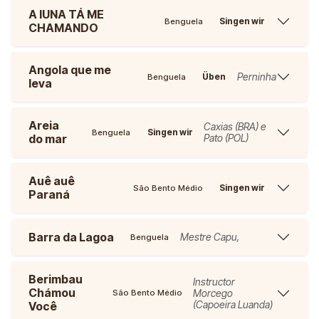
A IUNA TÁ ME
Singen wir
Benguela
CHAMANDO
Angola que me
Perninha
Üben
Benguela
leva
Areia
Caxias (BRA) e
Singen wir
Benguela
do mar
Pato (POL)
Auê auê
Singen wir
São Bento Médio
Paraná
Barra da Lagoa
Mestre Capu,
Benguela
Berimbau
Instructor
Chámou
Morcego
São Bento Médio
(Capoeira Luanda)
Você