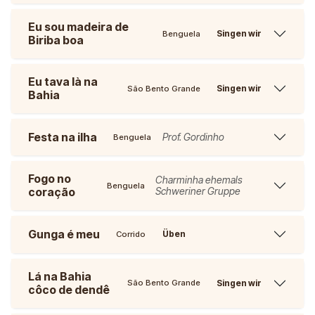
Eu sou madeira de
Singen wir
Benguela
Biriba boa
Eu tava là na
Singen wir
São Bento Grande
Bahia
Festa na ilha
Prof. Gordinho
Benguela
Fogo no
Charminha ehemals
Benguela
coração
Schweriner Gruppe
Gunga é meu
Üben
Corrido
Lá na Bahia
Singen wir
São Bento Grande
côco de dendê