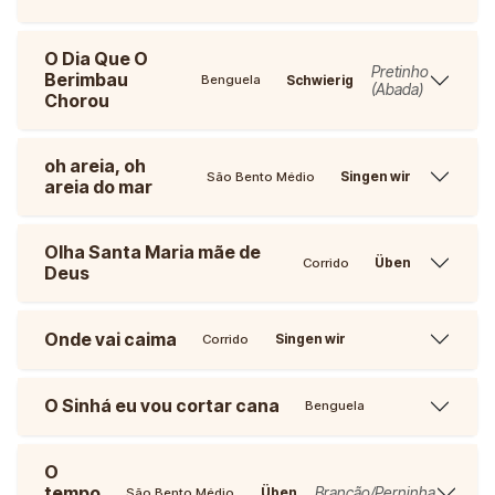
O Dia Que O
Pretinho
Berimbau
Schwierig
Benguela
(Abada)
Chorou
oh areia, oh
Singen wir
São Bento Médio
areia do mar
Olha Santa Maria mãe de
Üben
Corrido
Deus
Onde vai caima
Singen wir
Corrido
O Sinhá eu vou cortar cana
Benguela
O
tempo
Brancão/Perninha
Üben
São Bento Médio