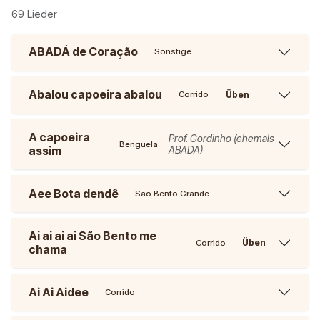
69 Lieder
ABADÁ de Coração
Sonstige
Abalou capoeira abalou
Üben
Corrido
A capoeira
Prof. Gordinho (ehemals
Benguela
assim
ABADA)
Aee Bota dendê
São Bento Grande
Ai ai ai ai São Bento me
Üben
Corrido
chama
Ai Ai Aidee
Corrido