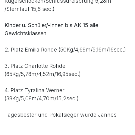
Kugelschocken/Schlussdreisprung 5,28m
/Sternlauf 15,6 sec.)
Kinder u. Schüler/-innen bis AK 15 alle
Gewichtsklassen
2. Platz Emilia Rohde (50Kg/4,69m/5,16m/16sec.)
3. Platz Charlotte Rohde
(65Kg/5,78m/4,52m/16,95sec.)
4. Platz Tyralina Werner
(38Kg/5,08m/4,70m/15,2sec.)
Tagesbester und Pokalsieger wurde Jannes
Koglin vom TSV 1860 Stralsund (AK 15) mit
(125Kg/11,19m/8,9m/11,25sec.).